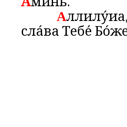
А
ми́нь.
А
ллилу́иа
сла́ва Тебе́ Бо́же