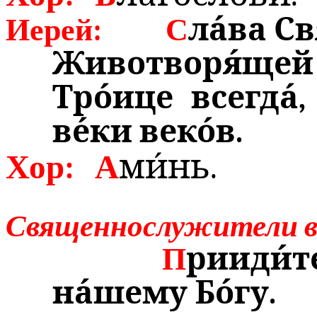
Иерей:
С
ла́ва С
Животворя́ще
Тро́ице всегда́
ве́ки веко́в.
Хор:
А
ми́нь.
Священнослужители в
П
рииди́т
на́шему Бо́гу.