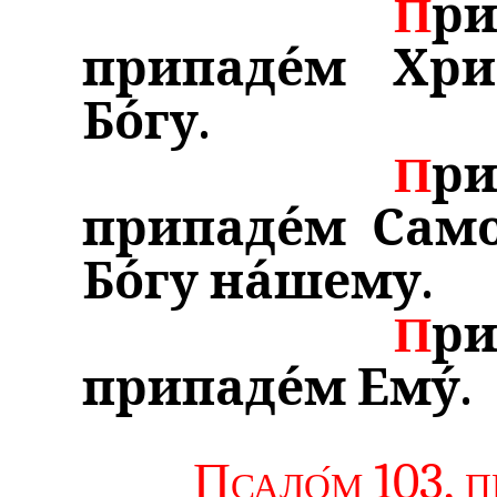
П
ри
припаде́м Хри
Бо́гу.
П
ри
припаде́м Само
Бо́гу на́шему.
П
ри
припаде́м Ему́.
Псало́м 103, 