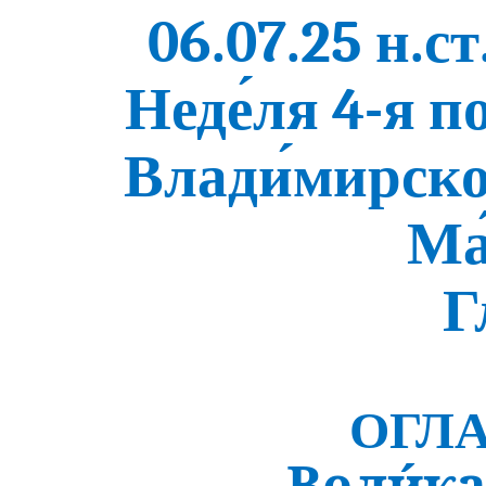
06.07.25 н.ст.
Неде́ля 4-я п
Влади́мирско
Ма
Г
ОГЛ