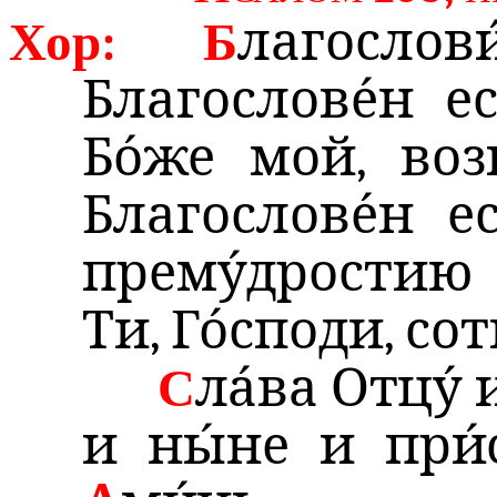
Хор:
Б
лагослови́
Благослове́н еси
Бо́же мой, возв
Благослове́н ес
прему́дростию с
Ти, Го́споди, со
С
ла́ва Отцу́ 
и ны́не и при́