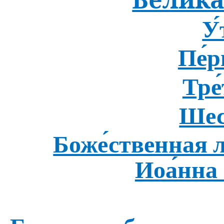
Вели́ка
У
Пе́
Тре
Шес
Боже́ственная л
Иоа́нна 