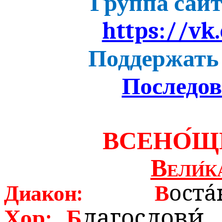
Группа сайт
https://vk.
Поддержать
Последо
ВСЕНО́Щ
Вели́к
Диакон:
В
оста
Хор:
Б
лагослови́.